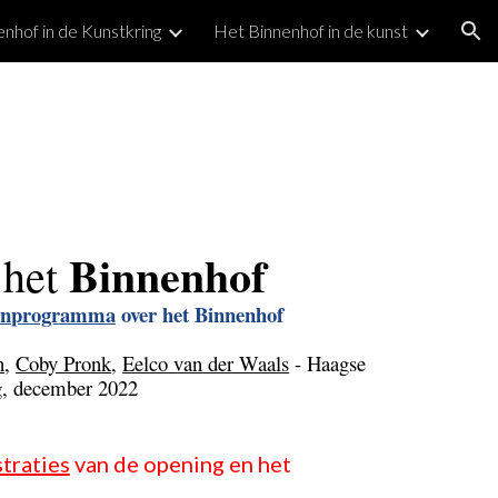
nhof in de Kunstkring
Het Binnenhof in de kunst
ion
Binnenhof
het 
genprogramma
 over het Binnenhof
n
, 
Coby Pronk
, 
Eelco van der Waals
 - Haagse 
g, december 2022
traties
van de opening en het 