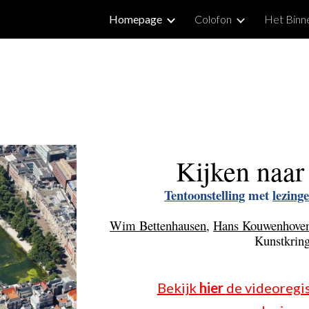
Homepage
Colofon
Het Binne
ip to main content
Skip to navigat
Kijken naar 
Tentoonstelling
 met 
lezin
Wim Bettenhausen
, 
Hans Kouwenhove
Kunstkrin
Bekijk 
hier 
de videoregis